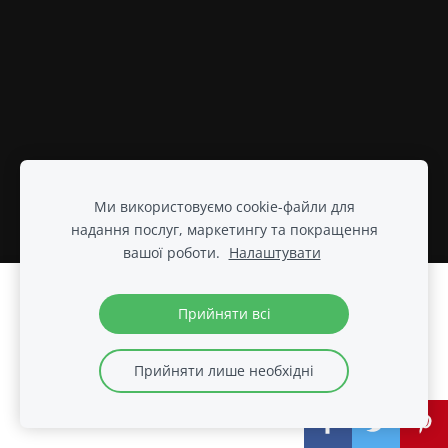
Ми використовуємо cookie-файли для
надання послуг, маркетингу та покращення
вашої роботи.
Налаштувати
Створіть свій вебсайт або інтернет-
Прийняти всі
магазин за допомогою Mozello.
Швидко, просто, без програмування.
Прийняти лише необхідні
Більше