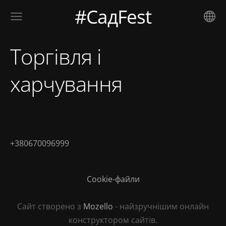
#СадFest
Торгівля і
харчування
+380670096999
Cookie-файли
Сайт створено з
Mozello
- найзручнішим онлайн
конструктором сайтів.